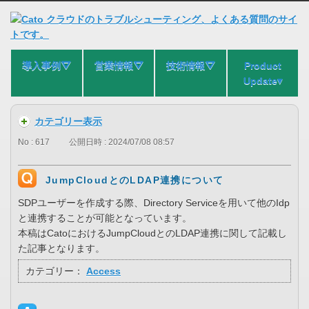
導入事例⛛
営業情報⛛
技術情報⛛
Product
Update▾
カテゴリー表示
No : 617
公開日時 : 2024/07/08 08:57
JumpCloudとのLDAP連携について
SDPユーザーを作成する際、Directory Serviceを用いて他のIdp
と連携することが可能となっています。
本稿はCatoにおけるJumpCloudとのLDAP連携に関して記載し
た記事となります。
カテゴリー：
Access