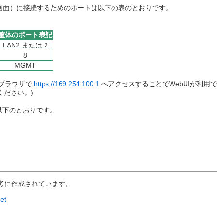
ket 管理画面）に接続するためのポートは以下の表のとおりです。
筐体のポート表記
LAN2 または 2​​​
8
MGMT
しブラウザで
https://169.254.100.1
へアクセスすることでWebUIが利用
てください。)
以下のとおりです。
考に作成されています。
ket