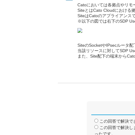
Catoにおいては各拠点やリモ
SiteとはCato Cloudに
SiteはCatoのアプライアン
※以下の図では右下のSDP Us
SiteのSocketやIPse
当該リソースに対してSDP Use
また、Site配下の端末からC
この回答で解決で
この回答で解決し
ったです。