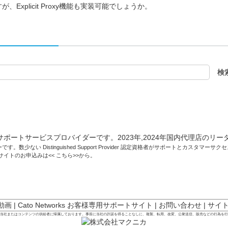
Explicit Proxy機能も実装可能でしょうか。
です。数少ない Distinguished Support Provider 認定資格者がサポートとカスタマ
トサイトのお申込みは<<
こちら
>>から。
 動画
|
Cato Networks お客様専用サポートサイト
|
お問い合わせ
|
サイ
は当社またはコンテンツの供給者に帰属しております。事前に当社の許諾を得ることなしに、複製、転用、改変、公衆送信、販売などの行為を