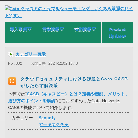
導入事例⛛
営業情報⛛
技術情報⛛
Product
Update▾
カテゴリー表示
No : 882
公開日時 : 2024/12/02 15:43
クラウドセキュリティにおける課題とCato CASB
がもたらす解決策
本稿では"
CASB（キャスビー）とは？定義や機能、メリット、
選び方のポイントを解説
"にておすすめしたCato Networks
CASBの機能について紹介します。
カテゴリー：
Security
アーキテクチャ