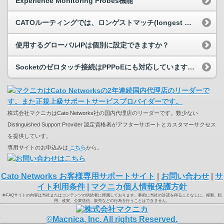
Experience Monitoring Probes機能
CATOルーティングでは、ロンゲストマッチ(longest match)は機能しますか？
使用するグローバルIPは個別に設定できますか？
Socketのゼロタッチ接続はPPPoEにも対応していますか？
株式会社マクニカはCato Networks社の国内代理店のリーダーです。数少ない
Distinguished Support Provider 認定資格者がアフターサポートとカスタマーサクセス
を提供していす。
専用サイトのお申込みは
こちら
から。
Cato Networks お客様専用サポートサイト
|
お問い合わせ
|
サ
イト利用条件
|
マクニカ個人情報保護方針
本FAQサイトの内容は当社またはコンテンツの供給者に帰属しております。事前に当社の許諾を得ることなしに、複製、転
用、改変、公衆送信、販売などの行為を行うことはできません。
©Macnica, Inc. All rights Reserved.