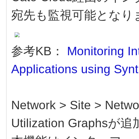
宛先も監視可能となり
参考KB：
Monitoring I
Applications using Syn
Network > Site > Netwo
Utilization Grap