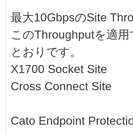
最大10GbpsのSite Th
このThroughputを適
とおりです。
X1700 Socket Site
Cross Connect Site
Cato Endpoint Prote