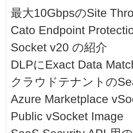
最大10GbpsのSite Th
Cato Endpoint Prote
Socket v20 の紹介
DLPにExact Data Mat
クラウドテナントのSeamle
Azure Marketplac
Public vSocket Image