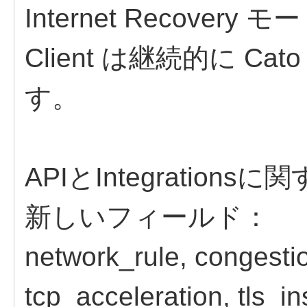
Internet Recove
Client は継続的に Ca
す。​
APIとIntegrationsに
新しいフィールド：​
network_rule, congesti
tcp_acceleration, tls_in