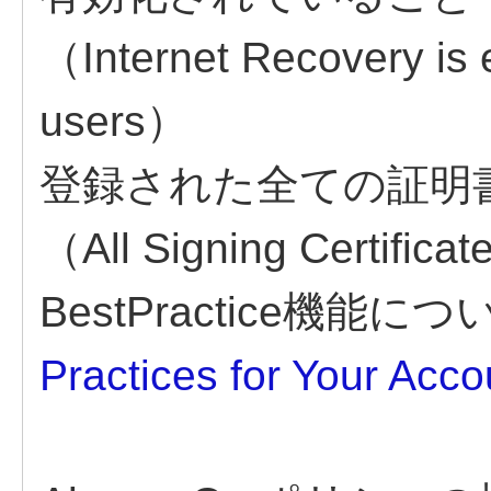
（Internet Recovery is 
users）​
登録された全ての証明書
（All Signing Certificat
BestPractice機能に
Practices for Your Acco