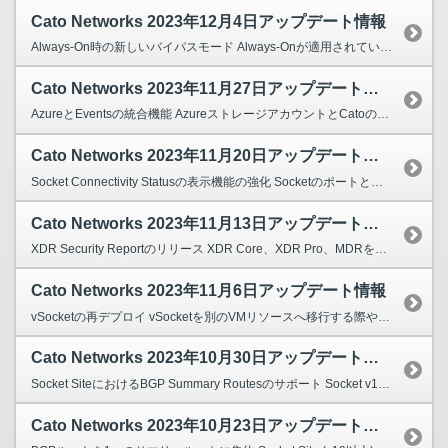
Cato Networks 2023年12月4日アップデート情報
Always-On時の新しいバイパスモード Always-Onが適用されているユーザーはCato Client内で理由を記載し、 一時的にAlways-OnをバイパスしてCato Cli...
Cato Networks 2023年11月27日アップデート情報
AzureとEventsの統合機能 AzureストレージアカウントとCatoのEventsログを統合することで、 直接CatoのEventsログをAzureストレージアカウントへプッシュ...
Cato Networks 2023年11月20日アップデート情報
Socket Connectivity Statusの表示機能の強化 Socketのポートと接続ステータスを1つのステータスフィールドに統合しました。 Topology - Sock...
Cato Networks 2023年11月13日アップデート情報
XDR Security Reportのリリース XDR Core、XDR Pro、MDRを利用しているアカウントにおいて、CMA > Monitoring > Reportよ...
Cato Networks 2023年11月6日アップデート情報
vSocketの再デプロイ vSocketを別のVMリソースへ移行する際や、別のVMインスタンス タイプに 再インストールする際にSiteの再作成が不要になりました。 CMAにて既存の...
Cato Networks 2023年10月30日アップデート情報
Socket SiteにおけるBGP Summary Routesのサポート Socket v19以降、Socket SiteにおいてもBGP Summary Routesがサポートされる...
Cato Networks 2023年10月23日アップデート情報