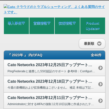
導入事例⛛
営業情報⛛
技術情報⛛
Product
Update▾
最新順
『 2023年 』 内のFAQ
全46件
Cato Networks 2023年12月25日アップデート情報
PingFederateと連携したSSO認証のサポート 参考KB：Configuring PingFederate SSO for your Account 補足 本稿...
Cato Networks 2023年12月18日アップデート情報
今週の新機能および拡張機能はございません。 補足 本稿は下記メーカーKBを参考に作成されています。 Product Update Dec 18th 2023
Cato Networks 2023年12月11日アップデート情報
Administratorに対するMFAの強制 12月10日以降に作成されたテナントに対して、Administratorへの2要素認証が強制となります。 SSO認証を使用しているユー...