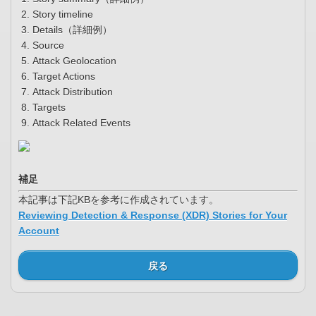
Story timeline
Details（詳細例）
Source
Attack Geolocation
Target Actions
Attack Distribution
Targets
Attack Related Events
補足
本記事は下記KBを参考に作成されています。
Reviewing Detection & Response (XDR) Stories for Your
Account
戻る