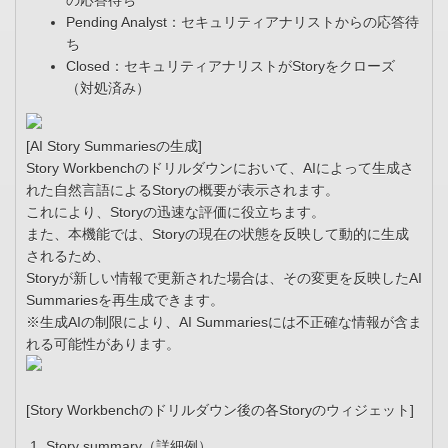
の応答待ち
Pending Analyst：セキュリティアナリストからの応答待
ち
Closed：セキュリティアナリストがStoryをクローズ
（対処済み）
[AI Story Summariesの生成]
Story Workbenchのドリルダウンにおいて、AIによって生成さ
れた自然言語によるStoryの概要が表示されます。
これにより、Storyの迅速な評価に役立ちます。
また、本機能では、Storyの現在の状態を反映して動的に生成
されるため、
Storyが新しい情報で更新された場合は、その変更を反映したAI
Summariesを再生成できます。
※生成AIの制限により、AI Summariesには不正確な情報が含ま
れる可能性があります。
[Story Workbenchのドリルダウン後の各Storyのウィジェット]
Story summary（詳細例）