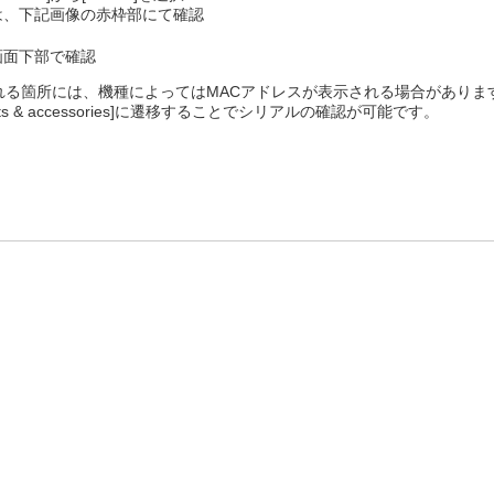
は、下記画像の赤枠部にて確認
画面下部で確認
れる箇所には、機種によってはMACアドレスが表示される場合がありま
ockets & accessories]に遷移することでシリアルの確認が可能です。