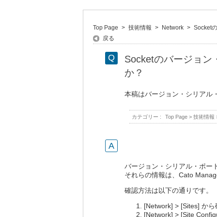
Top Page
>
技術情報
>
Network
>
Sock
戻る
Socketのバージ
か？
本稿はバージョン・シリアル
カテゴリー :
Top Page
>
技術情報
バージョン・シリアル・ポー
それらの情報は、Cato Managem
確認方法は以下の通りです。
[Network] > [Sit
[Network] > [Site Con